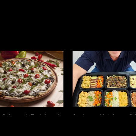
 Delivery de Fortaleza é
Conheça a Nutribee: refe
sta | Peça pelo Anotaí e
saudáveis e práticas, co
antagens
qualidade do Grupo Flore