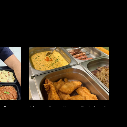
ições
Almoço Executivo em Fortaleza?
m a
O Almoço Express do Floresta Tá
sta
ON!