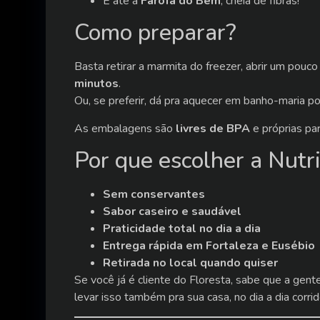
E até a
Farofa do Bem
, cheia de fibras!
Como preparar?
Basta retirar a marmita do freezer, abrir um pouc
minutos
.
Ou, se preferir, dá pra aquecer em banho-maria p
As embalagens são
livres de BPA
e próprias pa
Por que escolher a Nutr
Sem conservantes
Sabor caseiro e saudável
Praticidade total no dia a dia
Entrega rápida em Fortaleza e Eusébio
Retirada no local quando quiser
Se você já é cliente do Floresta, sabe que a gen
levar isso também pra sua casa, no dia a dia corr