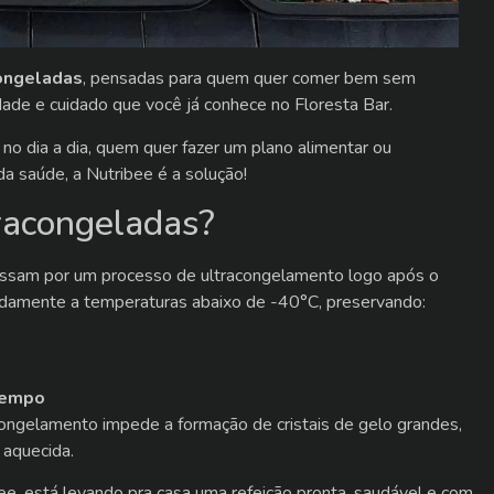
ongeladas
, pensadas para quem quer comer bem sem
de e cuidado que você já conhece no Floresta Bar.
no dia a dia, quem quer fazer um plano alimentar ou
 saúde, a Nutribee é a solução!
racongeladas?
ssam por um processo de ultracongelamento logo após o
apidamente a temperaturas abaixo de -40°C, preservando:
tempo
congelamento impede a formação de cristais de gelo grandes,
 aquecida.
ee, está levando pra casa uma refeição pronta, saudável e com