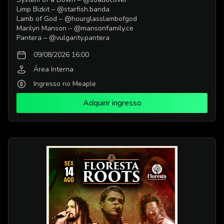
Limp Bizkit – @starfish.banda
Lamb of God – @hourglasslambofgod
Marilyn Manson – @mansonfamily.ce
Pantera – @vulgarity.pantera
09/08/2026 16:00
Área Interna
Ingresso no Meaple
Adquirir ingresso