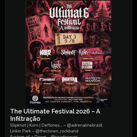
The Ultimate Festival 2026 – A
Infiltração
Slipknot | Korn | Deftones… – @adrenalinebrazil
Linkin Park – @theclown_rockband
System of a Down – @soadocover