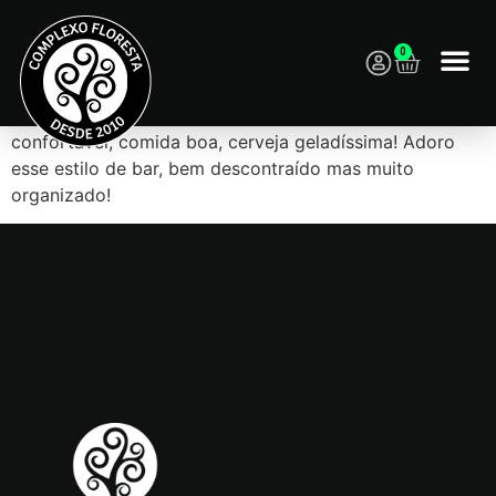
0
Pra mim o melhor bar de Fortaleza, ambiente super
confortável, comida boa, cerveja geladíssima! Adoro
esse estilo de bar, bem descontraído mas muito
organizado!