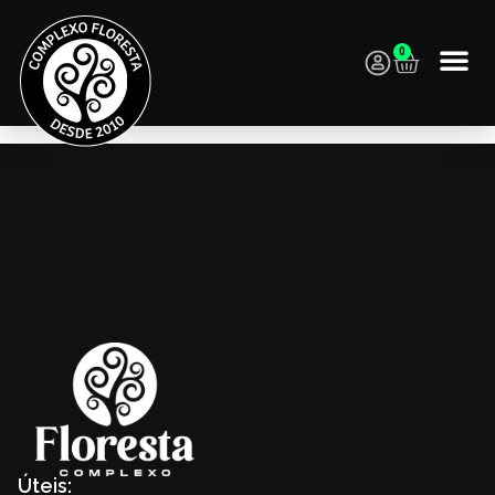
0
18h- Dj Albano: Brasilidades
Úteis: