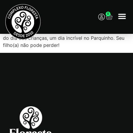
0
18h às 19h30min – Palhaços Bitoca e Miolo Mole farão
do dia das crianças, um dia incrível no Parquinho. Seu
filho(a) não pode perder!