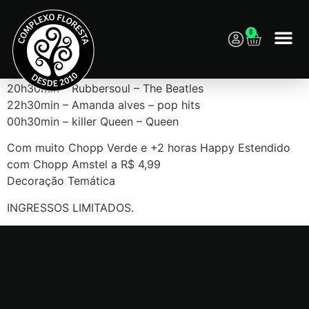
0
19h – Skyline – A-HA
20h30min – Rubbersoul – The Beatles
22h30min – Amanda alves – pop hits
00h30min – killer Queen – Queen
Com muito Chopp Verde e +2 horas Happy Estendido
com Chopp Amstel a R$ 4,99
Decoração Temática
INGRESSOS LIMITADOS.