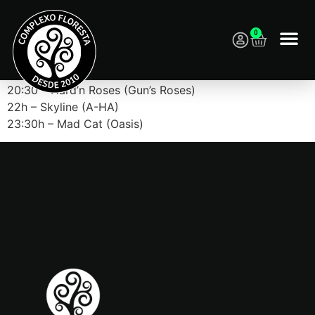
0
19h – Control (U2)
20:30 – Hard’n Roses (Gun’s Roses)
22h – Skyline (A-HA)
23:30h – Mad Cat (Oasis)