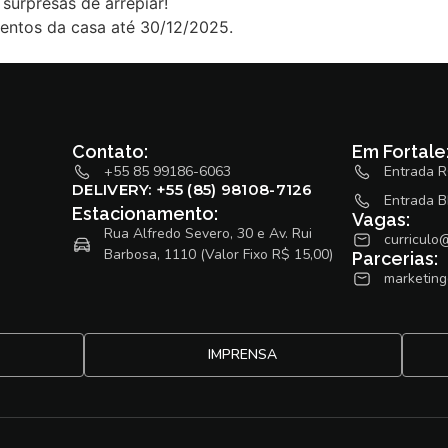
surpresas de arrepiar!
ventos da casa até 30/12/2025.
Contato:
Em Fortale
+55 85 99186-6063
Entrada R
DELIVERY: +55 (85) 98108-7126
Entrada B
Estacionamento:
Vagas:
Rua Alfredo Severo, 30 e Av. Rui
curriculo
Barbosa, 1110 (Valor Fixo R$ 15,00)
Parcerias:
marketing
IMPRENSA