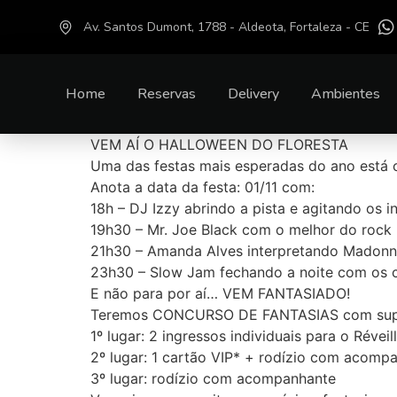
Av. Santos Dumont, 1788 - Aldeota, Fortaleza - CE
Home
Reservas
Delivery
Ambientes
VEM AÍ O HALLOWEEN DO FLORESTA
Uma das festas mais esperadas do ano está 
Anota a data da festa: 01/11 com:
18h – DJ Izzy abrindo a pista e agitando os i
19h30 – Mr. Joe Black com o melhor do rock re
21h30 – Amanda Alves interpretando Madonna
23h30 – Slow Jam fechando a noite com os c
E não para por aí… VEM FANTASIADO!
Teremos CONCURSO DE FANTASIAS com supe
1º lugar: 2 ingressos individuais para o Révei
2º lugar: 1 cartão VIP* + rodízio com acomp
3º lugar: rodízio com acompanhante