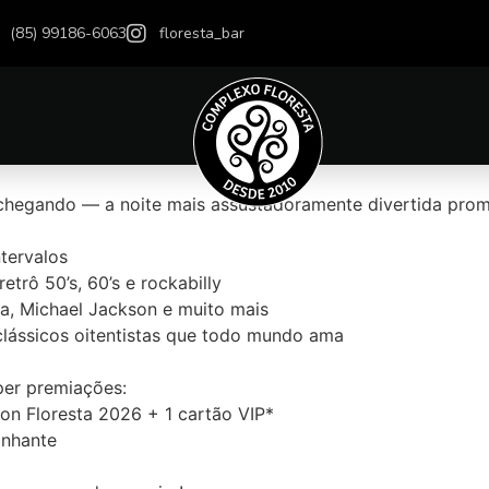
(85) 99186-6063
floresta_bar
chegando — a noite mais assustadoramente divertida prom
ntervalos
trô 50’s, 60’s e rockabilly
, Michael Jackson e muito mais
lássicos oitentistas que todo mundo ama
r premiações:
llon Floresta 2026 + 1 cartão VIP*
anhante