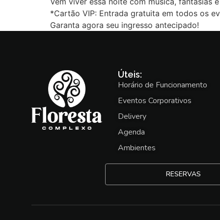
Vem viver essa noite com música, fantasias e 
*Cartão VIP: Entrada gratuita em todos os e
Garanta agora seu ingresso antecipado!
Úteis:
Horário de Funcionamento
Eventos Corporativos
Delivery
Agenda
Ambientes
RESERVAS