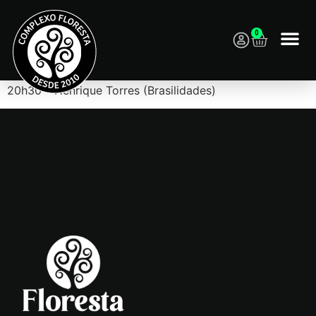
0
18h – Di Castro (Brasilidades)
20h30 – Henrique Torres (Brasilidades)