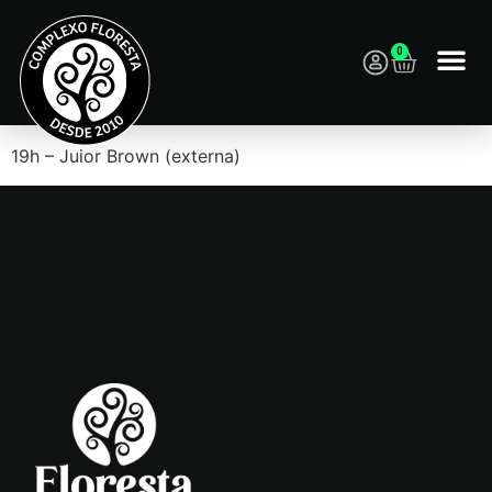
0
Pagodão ao vivo na Área Externa
19h – Juior Brown (externa)