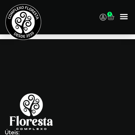
0
Diego The Vibes – Pop Rock Nacional e Internacional
Úteis: